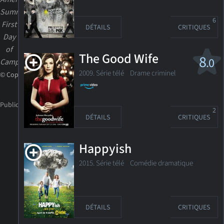
Summer:
6
First
DÉTAILS
CRITIQUES
Day
of
The Good Wife
8
.0
Camp"
2009. Série télé
Drame criminel
© Copyright
2
DÉTAILS
CRITIQUES
Happyish
2015. Série télé
Comédie dramatique
DÉTAILS
CRITIQUES