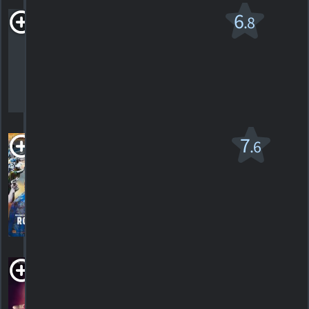
Les Renforts
6
.8
PG-13
2010. 1h47m Comédie d'action
244
HORAIRES
DÉTAILS
CRITIQUES
Romeo + Juliet
7
.6
PG-13
1996. 2h00m Drame romantique
26
HORAIRES
DÉTAILS
CRITIQUES
Spanking the
Monkey
1994. 1h40m Comédie dramatique