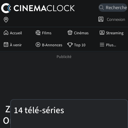
Connexion
Accueil
FIlms
Cinémas
Streaming
À venir
B-Annonces
Top 10
Plus...
Zak
14 télé-séries
Orth