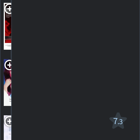
Monogamy
2010. 1h36m Drame
HORAIRES
DÉTAILS
CRITIQUES
My Teacher's Wife
1999. 1h29m Comédie romantique
HORAIRES
DÉTAILS
CRITIQUES
La Neige Tombait
7
.3
Sur Les Cèdres
PG-13
1999. 2h07m Drame psychologique