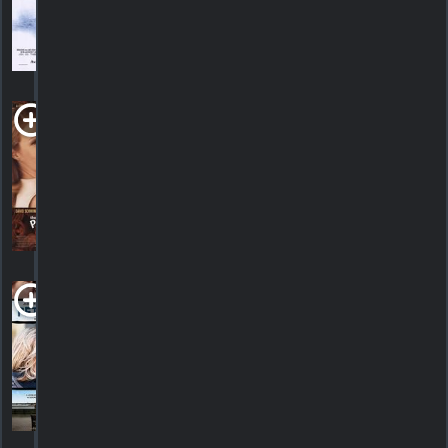
54
HORAIRES
DÉTAILS
CRITIQUES
The Pallbearer
1996. 1h38m Comédie romantique
HORAIRES
DÉTAILS
CRITIQUES
Peter and Vandy
2008. 1h35m Drame romantique
HORAIRES
DÉTAILS
CRITIQUES