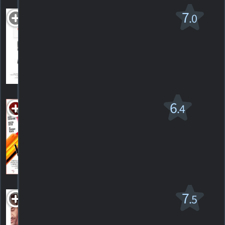
Untitled
7
.0
R
2009. 1h36m Comédie dramatique musicale
1
HORAIRES
DÉTAILS
CRITIQUE
Vamps
6
.4
PG-13
2012. 1h32m Comédie/horreur
5
HORAIRES
DÉTAILS
CRITIQUES
Vicky Cristina
7
.5
Barcelona v.f.
PG-13
2008. 1h36m Comédie sentimentale