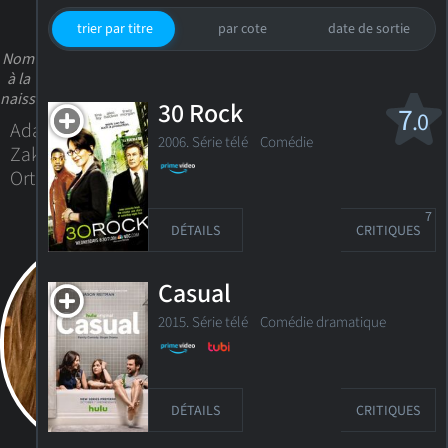
trier par titre
par cote
date de sortie
Nom
à la
naissance
30 Rock
7
.0
Adam
2006. Série télé
Comédie
Zakary
Orth
7
DÉTAILS
CRITIQUES
Casual
2015. Série télé
Comédie dramatique
DÉTAILS
CRITIQUES