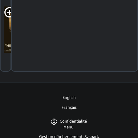
When Trumpets
Fade
1998. 1h35m Drame d'action
HORAIRES
DÉTAILS
CRITIQUES
English
Français
Confidentialité
Menu
Gestion d'hébergement: Syspark