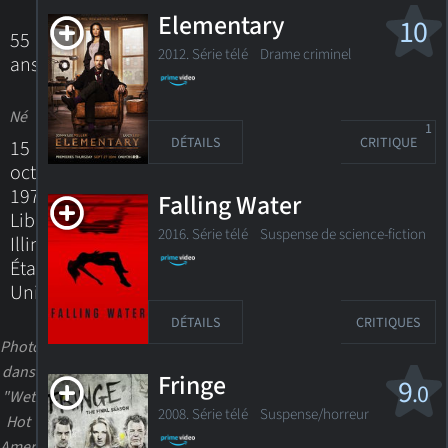
Elementary
10
55
2012. Série télé
Drame criminel
ans
Né
1
DÉTAILS
CRITIQUE
15
octobre
1970
Falling Water
Libertyville,
2016. Série télé
Suspense de science-fiction
Illinois,
États-
Unis
DÉTAILS
CRITIQUES
Photo
dans
Fringe
9
.0
"Wet
2008. Série télé
Suspense/horreur
Hot
American