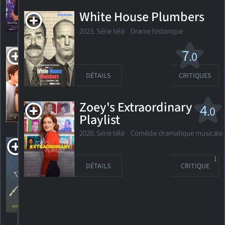
White House Plumbers
76
HORAIRES
DÉTAILS
CRITIQUES
2023. Série télé Drame historique
Entre elles et lui
7
.0
PG-13
2005. 1h45m Comédie sentimentale
DÉTAILS
CRITIQUES
Zoey's Extraordinary
156
4
.0
HORAIRES
DÉTAILS
CRITIQUES
Playlist
2020. Série télé Comédie dramatique musicale
Hair High
2004. 1h17m Animation
1
DÉTAILS
CRITIQUE
HORAIRES
DÉTAILS
CRITIQUES