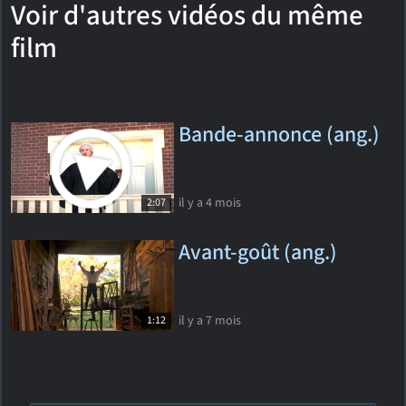
Voir d'autres vidéos du même
film
Bande-annonce (ang.)
il y a 4 mois
2:07
Avant-goût (ang.)
il y a 7 mois
1:12