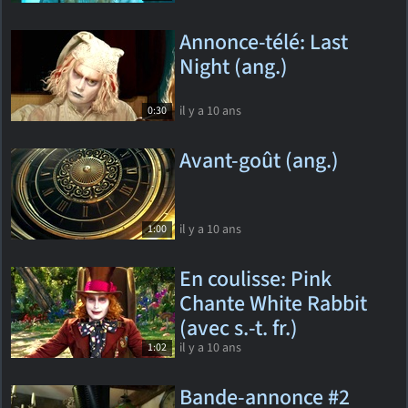
Annonce-télé: Last
Night (ang.)
il y a 10 ans
0:30
Avant-goût (ang.)
il y a 10 ans
1:00
En coulisse: Pink
Chante White Rabbit
(avec s.-t. fr.)
il y a 10 ans
1:02
Bande-annonce #2