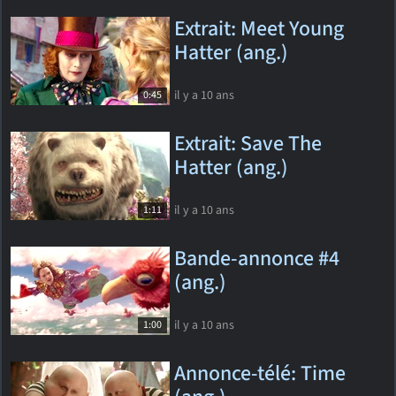
Extrait: Meet Young
Hatter (ang.)
il y a 10 ans
0:45
Extrait: Save The
Hatter (ang.)
il y a 10 ans
1:11
Bande-annonce #4
(ang.)
il y a 10 ans
1:00
Annonce-télé: Time