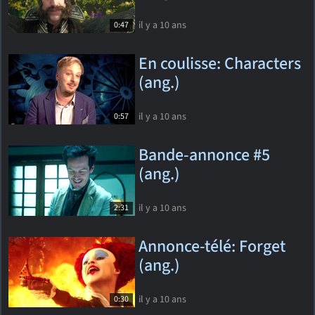
il y a 10 ans
0:47
En coulisse: Characters
(ang.)
il y a 10 ans
0:57
Bande-annonce #5
(ang.)
il y a 10 ans
2:31
Annonce-télé: Forget
(ang.)
il y a 10 ans
0:30