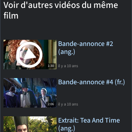
Voir d'autres vidéos du même
film
Bande-annonce #2
(ang.)
il y a 10 ans
1:30
Bande-annonce #4 (fr.)
il y a 10 ans
2:06
Extrait: Tea And Time
(ang.)