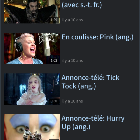
(avec s.-t. fr.)
il y a 10 ans
1:29
En coulisse: Pink (ang.)
il y a 10 ans
1:02
Annonce-télé: Tick
Tock (ang.)
il y a 10 ans
0:30
Annonce-télé: Hurry
Up (ang.)