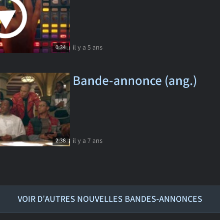
il y a 5 ans
0:34
Bande-annonce (ang.)
il y a 7 ans
2:38
VOIR D'AUTRES NOUVELLES BANDES-ANNONCES