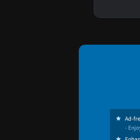
Ad-fr
- Enj
Enhan