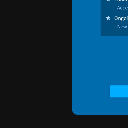
- Acce
Ongoi
- New