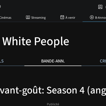
C
Cinémas
Streaming
À venir
B-Anno
 White People
LS
BANDE-ANN.
CR
vant-goût: Season 4 (ang