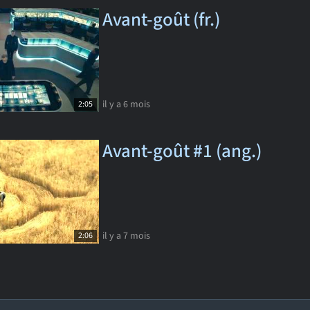
Avant-goût (fr.)
il y a 6 mois
2:05
Avant-goût #1 (ang.)
il y a 7 mois
2:06