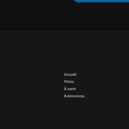
Accueil
FIlms
À venir
B-Annonces