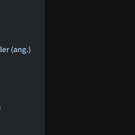
er (ang.)
n