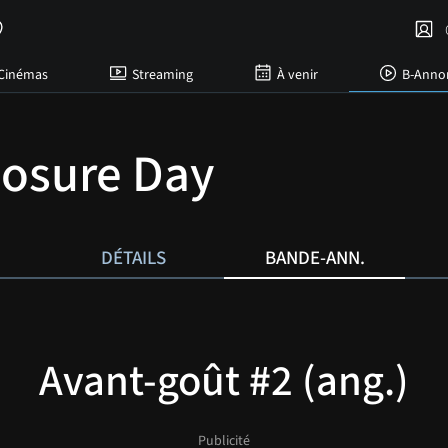
C
Cinémas
Streaming
À venir
B-Anno
losure Day
DÉTAILS
BANDE-ANN.
Avant-goût #2 (ang.)