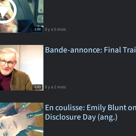
il y a 5 mois
1:00
Bande-annonce: Final Trail
il y a 2 mois
2:43
En coulisse: Emily Blunt o
Disclosure Day (ang.)