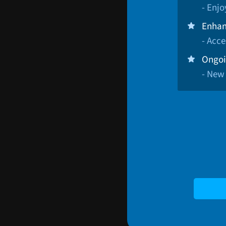
- Enj
Enhan
- Acce
Ongoi
- New