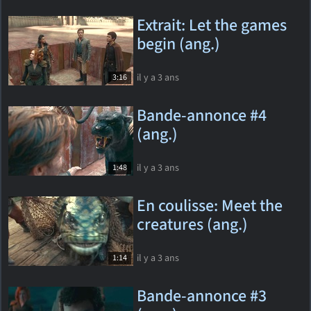
Extrait: Let the games
begin (ang.)
il y a 3 ans
3:16
Bande-annonce #4
(ang.)
il y a 3 ans
1:48
En coulisse: Meet the
creatures (ang.)
il y a 3 ans
1:14
Bande-annonce #3