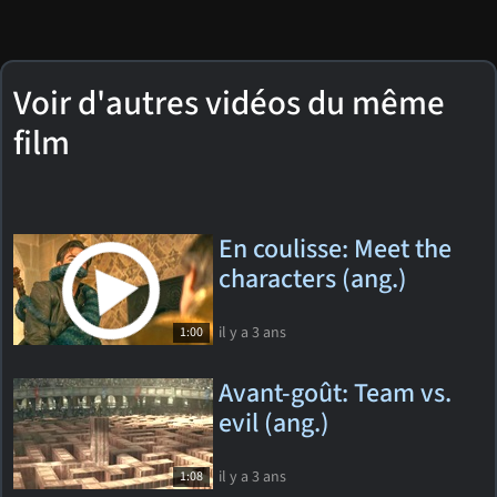
Voir d'autres vidéos du même
film
En coulisse: Meet the
characters (ang.)
il y a 3 ans
1:00
Avant-goût: Team vs.
evil (ang.)
il y a 3 ans
1:08