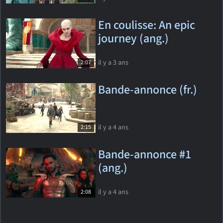
En coulisse: An epic
journey (ang.)
il y a 3 ans
2:07
Bande-annonce (fr.)
il y a 4 ans
2:15
Bande-annonce #1
(ang.)
il y a 4 ans
2:08