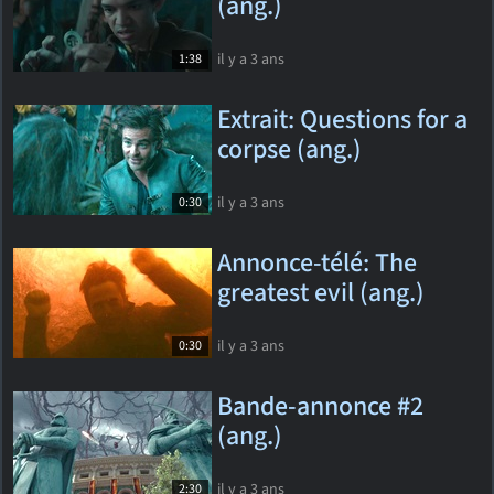
(ang.)
il y a 3 ans
1:38
Extrait: Questions for a
corpse (ang.)
il y a 3 ans
0:30
Annonce-télé: The
greatest evil (ang.)
il y a 3 ans
0:30
Bande-annonce #2
(ang.)
il y a 3 ans
2:30