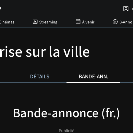
C
Cinémas
Streaming
À venir
B-Anno
se sur la ville
DÉTAILS
BANDE-ANN.
Bande-annonce (fr.)