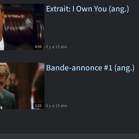
Extrait: I Own You (ang.)
il y a 13 ans
0:55
Bande-annonce #1 (ang.)
il y a 13 ans
2:21