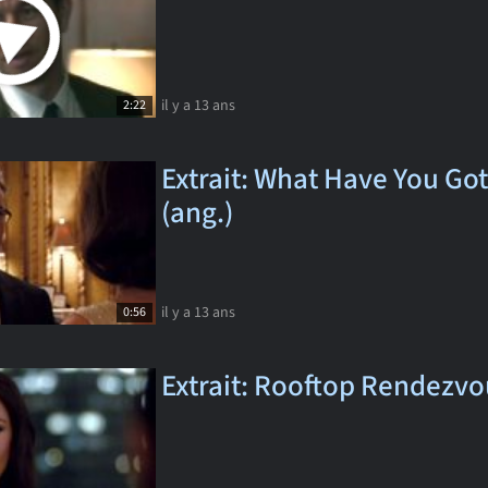
il y a 13 ans
2:22
Extrait: What Have You Go
(ang.)
il y a 13 ans
0:56
Extrait: Rooftop Rendezvo