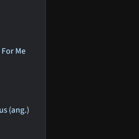
t For Me
us (ang.)