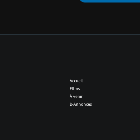
Accueil
FIlms
À venir
B-Annonces