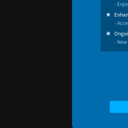
- Enj
Enhan
- Acce
Ongoi
- New