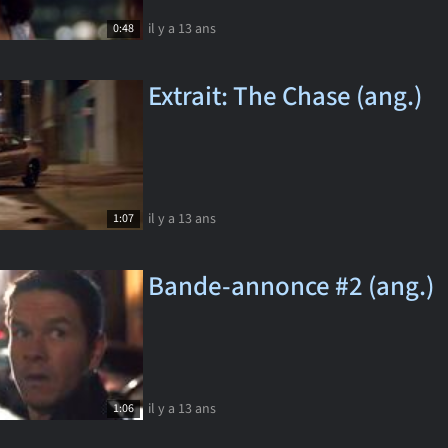
il y a 13 ans
0:48
Extrait: The Chase (ang.)
il y a 13 ans
1:07
Bande-annonce #2 (ang.)
il y a 13 ans
1:06