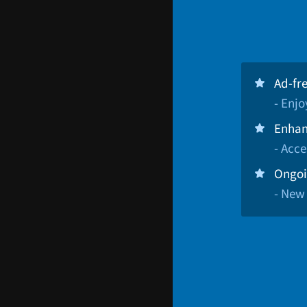
Ad-fr
- Enj
Enhan
- Acce
Ongoi
- New