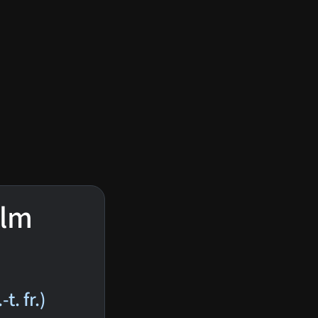
ilm
. fr.)