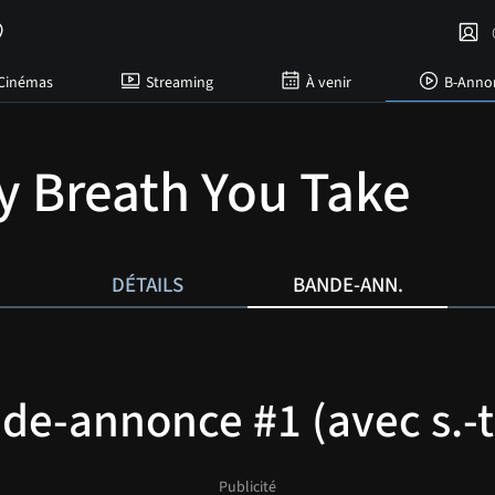
C
Cinémas
Streaming
À venir
B-Anno
y Breath You Take
DÉTAILS
BANDE-ANN.
de-annonce #1 (avec s.-t. 