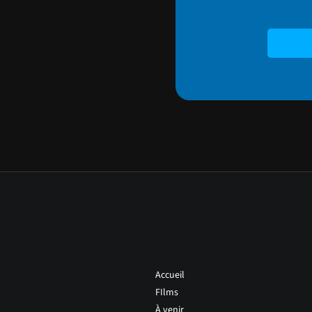
Accueil
FIlms
À venir