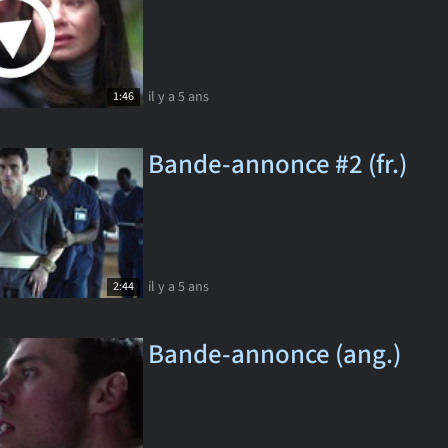
il y a 5 ans
1:46
Bande-annonce #2 (fr.)
il y a 5 ans
2:44
Bande-annonce (ang.)