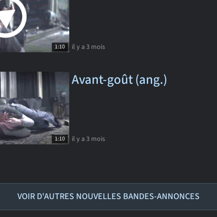
il y a 3 mois
1:10
Avant-goût (ang.)
il y a 3 mois
1:10
VOIR D'AUTRES NOUVELLES BANDES-ANNONCES