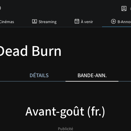
C
Cinémas
Streaming
À venir
B-Anno
 Dead Burn
DÉTAILS
BANDE-ANN.
Avant-goût (fr.)