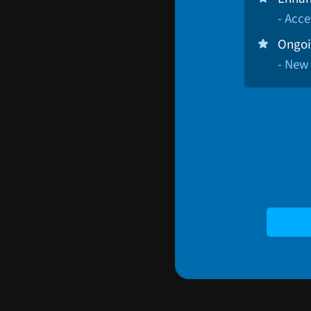
- Acce
Ongoi
- New