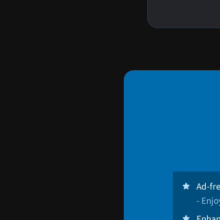
Ad-fr
- Enj
Enhan