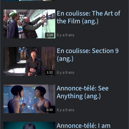
En coulisse: The Art of
the Film (ang.)
il y a 9 ans
1:14
En coulisse: Section 9
(ang.)
il y a 9 ans
1:32
Annonce-télé: See
Anything (ang.)
il y a 9 ans
0:30
Annonce-télé: I am