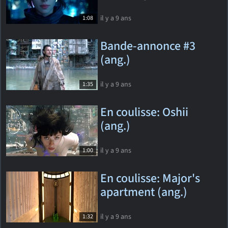
il y a 9 ans
1:08
Bande-annonce #3
(ang.)
il y a 9 ans
1:35
En coulisse: Oshii
(ang.)
il y a 9 ans
1:00
En coulisse: Major's
apartment (ang.)
il y a 9 ans
1:32