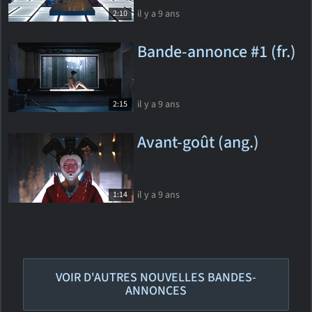
il y a 9 ans
2:10
Bande-annonce #1 (fr.)
il y a 9 ans
2:15
Avant-goût (ang.)
il y a 9 ans
1:14
VOIR D'AUTRES NOUVELLES BANDES-
ANNONCES