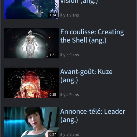
vision (ang.)
il y a 9 ans
1:24
En coulisse: Creating
the Shell (ang.)
il y a 9 ans
1:21
Avant-goût: Kuze
(ang.)
il y a 9 ans
0:35
Annonce-télé: Leader
(ang.)
il y a 9 ans
0:27