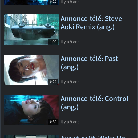
il y a 9 ans
0:29
Annonce-télé: Steve
Aoki Remix (ang.)
il y a 9 ans
1:00
Annonce-télé: Past
(ang.)
il y a 9 ans
0:29
Annonce-télé: Control
(ang.)
il y a 9 ans
0:30