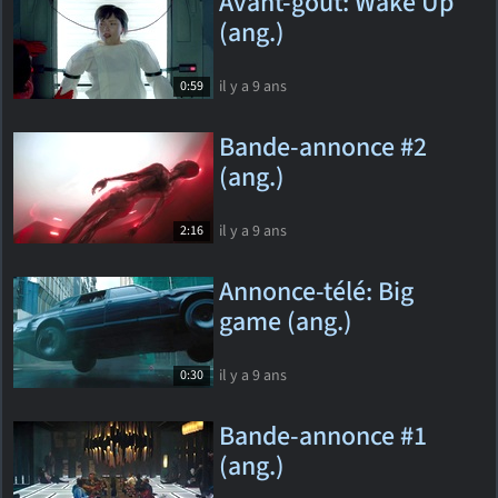
Avant-goût: Wake Up
(ang.)
il y a 9 ans
0:59
Bande-annonce #2
(ang.)
il y a 9 ans
2:16
Annonce-télé: Big
game (ang.)
il y a 9 ans
0:30
Bande-annonce #1
(ang.)