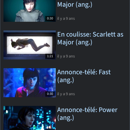
Major (ang.)
il y a 9 ans
0:30
En coulisse: Scarlett as
Major (ang.)
il y a 9 ans
1:21
Annonce-télé: Fast
(ang.)
il y a 9 ans
0:30
Annonce-télé: Power
(ang.)