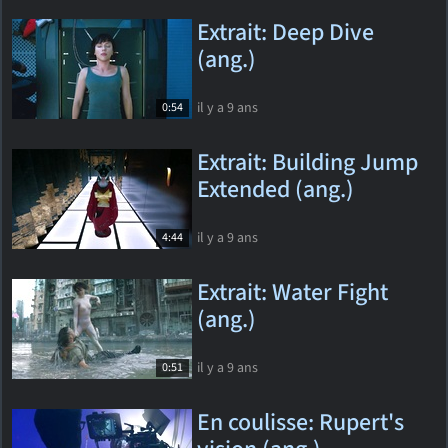
Extrait: Deep Dive
(ang.)
il y a 9 ans
0:54
Extrait: Building Jump
Extended (ang.)
il y a 9 ans
4:44
Extrait: Water Fight
(ang.)
il y a 9 ans
0:51
En coulisse: Rupert's