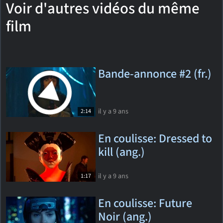
Voir d'autres vidéos du même
film
Bande-annonce #2 (fr.)
il y a 9 ans
2:14
En coulisse: Dressed to
kill (ang.)
il y a 9 ans
1:17
En coulisse: Future
Noir (ang.)