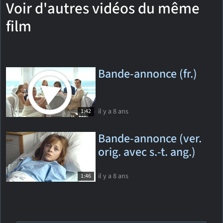
Voir d'autres vidéos du même
film
Bande-annonce (fr.)
il y a 8 ans
1:42
Bande-annonce (ver.
orig. avec s.-t. ang.)
il y a 8 ans
1:46