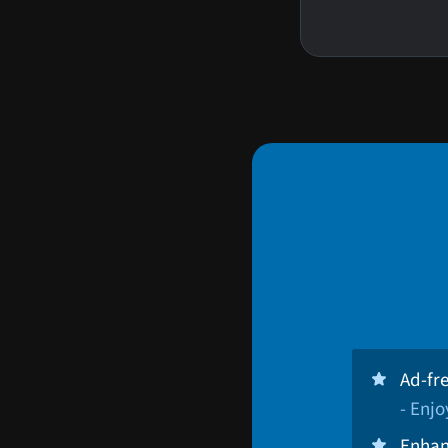
Ad-fr
- Enj
Enhan