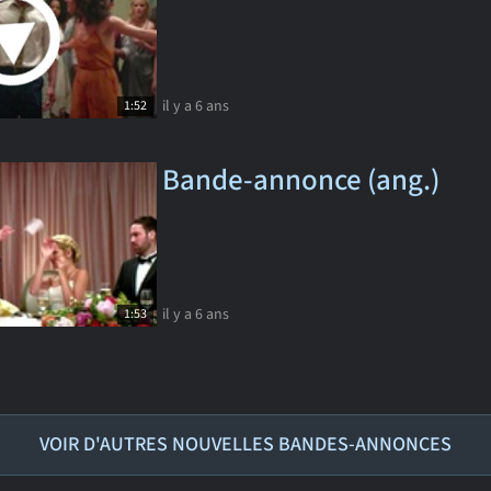
il y a 6 ans
1:52
Bande-annonce (ang.)
il y a 6 ans
1:53
VOIR D'AUTRES NOUVELLES BANDES-ANNONCES