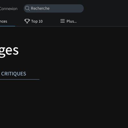
onnexion
nces
Top 10
Plus...
ges
CRITIQUES