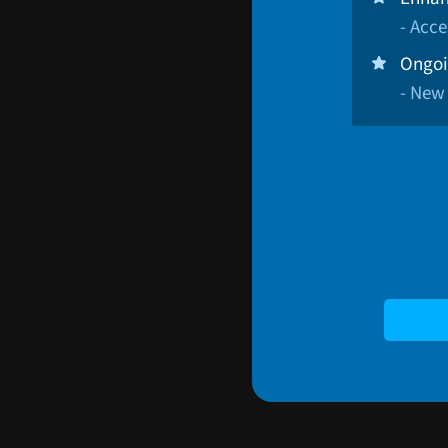
- Acce
Ongoi
- New