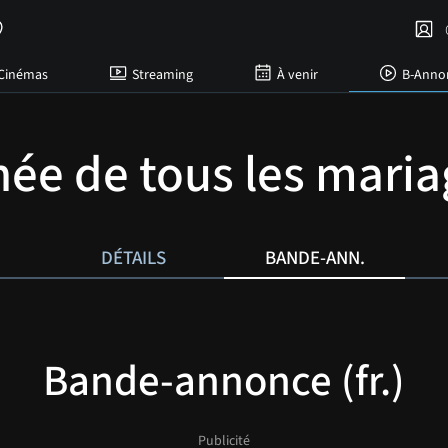
C
Cinémas
Streaming
À venir
B-Anno
née de tous les maria
DÉTAILS
BANDE-ANN.
Bande-annonce (fr.)