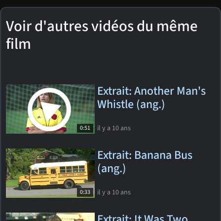
Voir d'autres vidéos du même
film
Extrait: Another Man's
Whistle (ang.)
il y a 10 ans
0:51
Extrait: Banana Bus
(ang.)
il y a 10 ans
0:33
Extrait: It Was Two