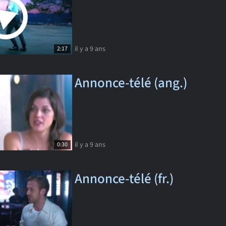
il y a 9 ans
2:17
Annonce-télé (ang.)
il y a 9 ans
0:30
Annonce-télé (fr.)