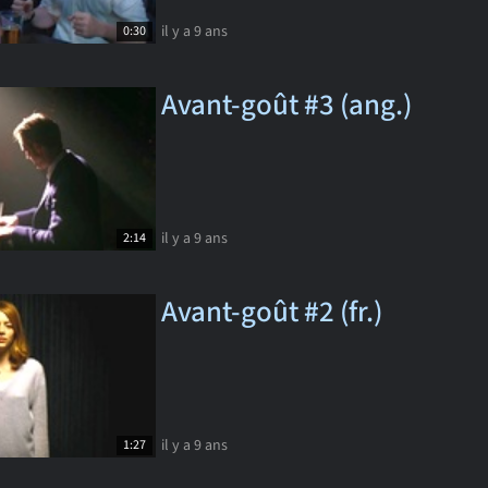
il y a 9 ans
0:30
Avant-goût #3 (ang.)
il y a 9 ans
2:14
Avant-goût #2 (fr.)
il y a 9 ans
1:27