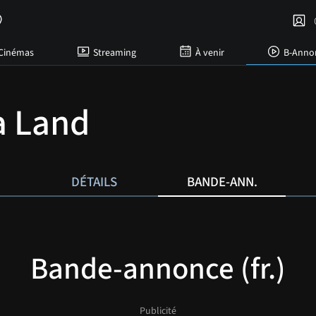
C
Cinémas
Streaming
À venir
B-Anno
a Land
DÉTAILS
BANDE-ANN.
Bande-annonce (fr.)