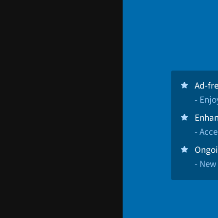
Ad-fr
- Enj
Enhan
- Acce
Ongoi
- New