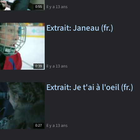
il y a 13 ans
0:55
Extrait: Janeau (fr.)
il y a 13 ans
0:39
Extrait: Je t'ai à l'oeil (fr.)
il y a 13 ans
0:27