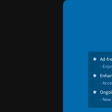
Ad-fr
- Enj
Enhan
- Acce
Ongoi
- New