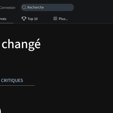
onnexion
nces
Top 10
Plus...
a changé
CRITIQUES
)