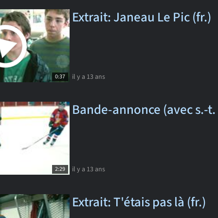
Extrait: Janeau Le Pic (fr.)
il y a 13 ans
0:37
Bande-annonce (avec s.-t.
il y a 13 ans
2:29
Extrait: T'étais pas là (fr.)