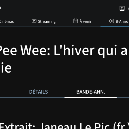
C
Cinémas
Streaming
À venir
B-Anno
Pee Wee: L'hiver qui 
ie
DÉTAILS
BANDE-ANN.
Extrait: Janeau Le Pic (fr.