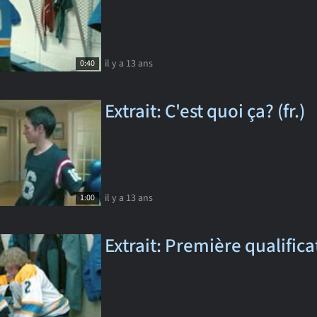
il y a 13 ans
0:40
Extrait: C'est quoi ça? (fr.)
il y a 13 ans
1:00
Extrait: Première qualificat