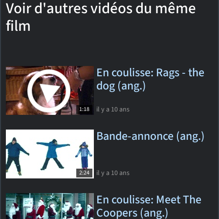
Voir d'autres vidéos du même
film
En coulisse: Rags - the
dog (ang.)
il y a 10 ans
1:18
Bande-annonce (ang.)
il y a 10 ans
2:24
En coulisse: Meet The
Coopers (ang.)