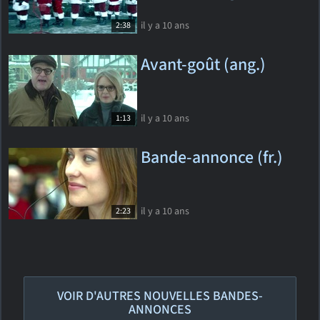
il y a 10 ans
2:38
Avant-goût (ang.)
il y a 10 ans
1:13
Bande-annonce (fr.)
il y a 10 ans
2:23
VOIR D'AUTRES NOUVELLES BANDES-
ANNONCES