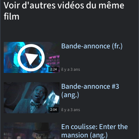
Voir d'autres vidéos du même
film
Bande-annonce (fr.)
il y a 3 ans
2:24
Bande-annonce #3
(ang.)
il y a 3 ans
2:04
En coulisse: Enter the
mansion (ang.)