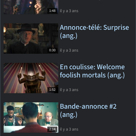
il y a 3 ans
1:48
Annonce-télé: Surprise
(ang.)
il y a 3 ans
0:30
En coulisse: Welcome
foolish mortals (ang.)
il y a 3 ans
1:52
Bande-annonce #2
(ang.)
il y a 3 ans
2:14