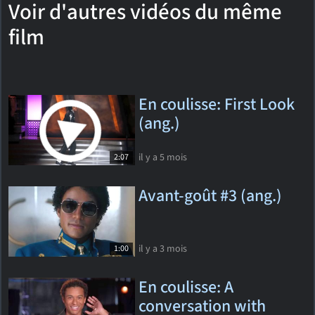
Voir d'autres vidéos du même
film
En coulisse: First Look
(ang.)
il y a 5 mois
2:07
Avant-goût #3 (ang.)
il y a 3 mois
1:00
En coulisse: A
conversation with