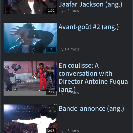
Jaafar Jackson (ang.)
il y a 4 mois
1:50
Avant-goût #2 (ang.)
il y a 4 mois
1:13
En coulisse: A
conversation with
Director Antoine Fuqua
(ang.)
2:17
il y a 5 mois
Bande-annonce (ang.)
il y a 6 mois
2:17