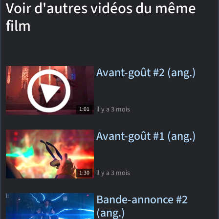
Voir d'autres vidéos du même
film
Avant-goût #2 (ang.)
il y a 3 mois
1:01
Avant-goût #1 (ang.)
il y a 3 mois
1:30
Bande-annonce #2
(ang.)