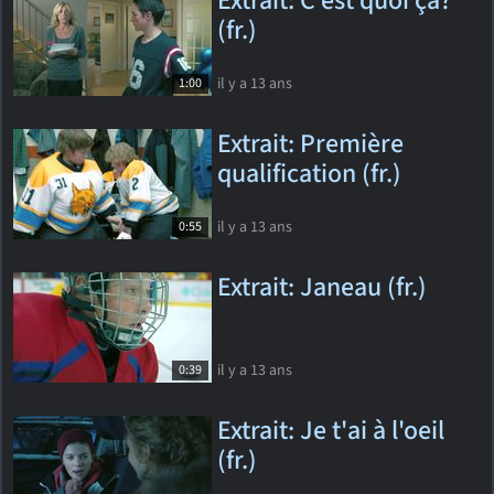
Extrait: C'est quoi ça?
(fr.)
il y a 13 ans
1:00
Extrait: Première
qualification (fr.)
il y a 13 ans
0:55
Extrait: Janeau (fr.)
il y a 13 ans
0:39
Extrait: Je t'ai à l'oeil
(fr.)