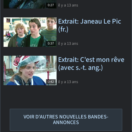
il y a 13 ans
0:27
Extrait: Janeau Le Pic
(fr.)
il y a 13 ans
0:37
Extrait: C'est mon rêve
(avec s.-t. ang.)
il y a 13 ans
0:42
VOIR D'AUTRES NOUVELLES BANDES-
ANNONCES