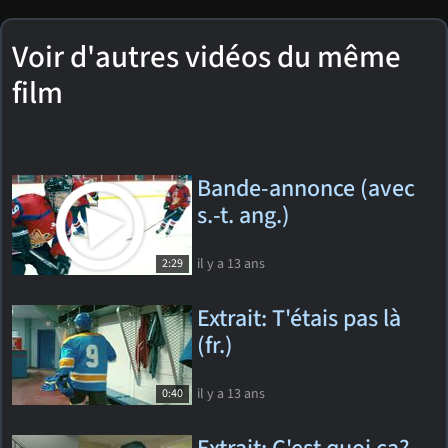
Voir d'autres vidéos du même
film
Bande-annonce (avec
s.-t. ang.)
il y a 13 ans
2:29
Extrait: T'étais pas là
(fr.)
il y a 13 ans
0:40