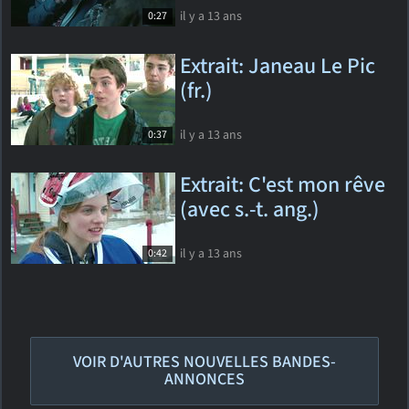
il y a 13 ans
0:27
Extrait: Janeau Le Pic
(fr.)
il y a 13 ans
0:37
Extrait: C'est mon rêve
(avec s.-t. ang.)
il y a 13 ans
0:42
VOIR D'AUTRES NOUVELLES BANDES-
ANNONCES