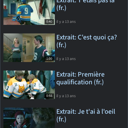
Extrait: T'étais pas là
(fr.)
il y a 13 ans
0:40
Extrait: C'est quoi ça?
(fr.)
il y a 13 ans
1:00
Extrait: Première
qualification (fr.)
il y a 13 ans
0:55
Extrait: Je t'ai à l'oeil
(fr.)