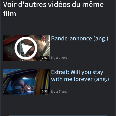
Voir d'autres vidéos du même
film
Bande-annonce (ang.)
il y a 7 ans
2:02
Extrait: Will you stay
with me forever (ang.)
il y a 7 ans
0:56