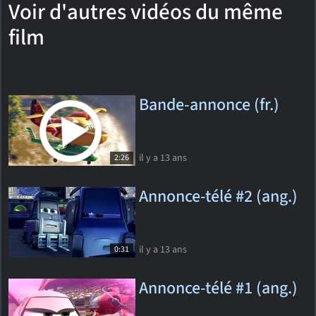
Voir d'autres vidéos du même
film
Bande-annonce (fr.)
il y a 13 ans
2:26
Annonce-télé #2 (ang.)
il y a 13 ans
0:31
Annonce-télé #1 (ang.)