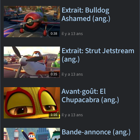
Extrait: Bulldog
Ashamed (ang.)
il y a 13 ans
0:38
Extrait: Strut Jetstream
(ang.)
il y a 13 ans
0:35
Avant-goût: El
Chupacabra (ang.)
il y a 13 ans
1:16
Bande-annonce (ang.)