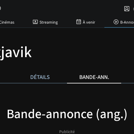
C
Cinémas
Streaming
À venir
B-Anno
javik
DÉTAILS
BANDE-ANN.
Bande-annonce (ang.)