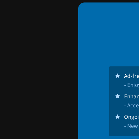
Ad-fr
- Enj
Enhan
- Acce
Ongoi
- New