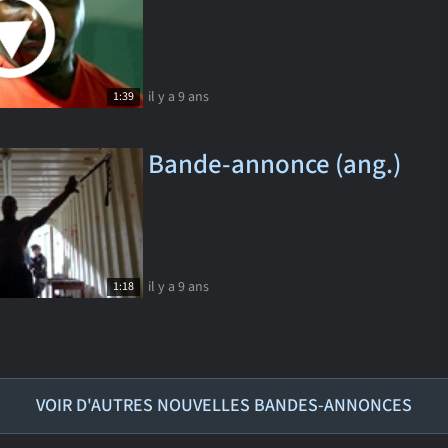
il y a 9 ans
1:39
Bande-annonce (ang.)
il y a 9 ans
1:18
VOIR D'AUTRES NOUVELLES BANDES-ANNONCES