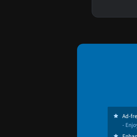
Ad-fr
- Enj
Enhan