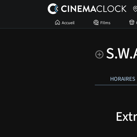
Accueil
FIlms
S.W.
HORAIRES
Ext