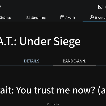
C
Cinémas
Streaming
À venir
B-Anno
A.T.: Under Siege
DÉTAILS
BANDE-ANN.
rait: You trust me now? (a