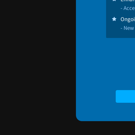
- Acce
Ongoi
- New