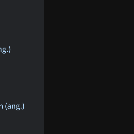
ng.)
n (ang.)