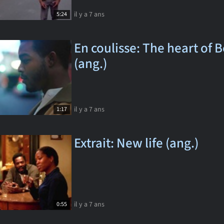
il y a 7 ans
5:24
En coulisse: The heart of B
(ang.)
il y a 7 ans
1:17
Extrait: New life (ang.)
il y a 7 ans
0:55