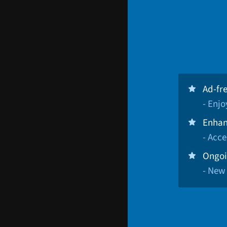
Ad-fr
- Enj
Enhan
- Acce
Ongoi
- New