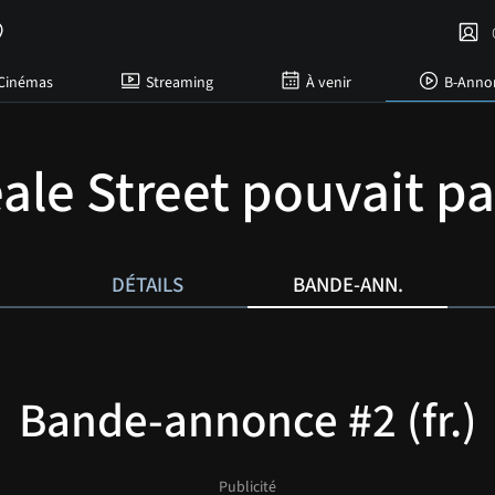
C
Cinémas
Streaming
À venir
B-Anno
eale Street pouvait pa
DÉTAILS
BANDE-ANN.
Bande-annonce #2 (fr.)