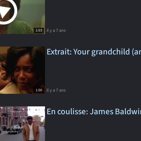
il y a 7 ans
1:03
Extrait: Your grandchild (a
il y a 7 ans
1:00
En coulisse: James Baldwi