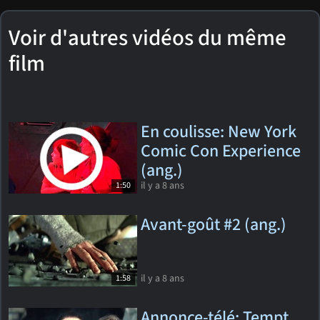
Voir d'autres vidéos du même
film
En coulisse: New York
Comic Con Experience
(ang.)
il y a 8 ans
1:50
Avant-goût #2 (ang.)
il y a 8 ans
1:58
Annonce-télé: Tempt