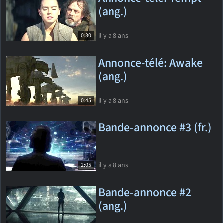
(ang.)
il y a 8 ans
0:30
Annonce-télé: Awake
(ang.)
il y a 8 ans
0:45
Bande-annonce #3 (fr.)
il y a 8 ans
2:05
Bande-annonce #2
(ang.)