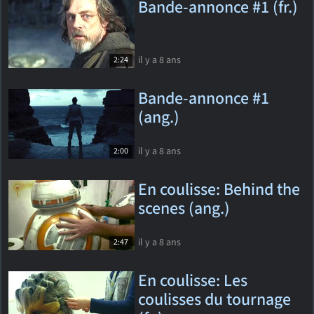
Bande-annonce #1 (fr.)
il y a 8 ans
2:24
Bande-annonce #1
(ang.)
il y a 8 ans
2:00
En coulisse: Behind the
scenes (ang.)
il y a 8 ans
2:47
En coulisse: Les
coulisses du tournage