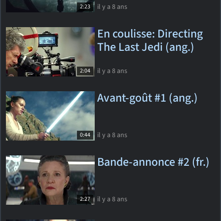
il y a 8 ans
2:23
En coulisse: Directing
The Last Jedi (ang.)
il y a 8 ans
2:04
Avant-goût #1 (ang.)
il y a 8 ans
0:44
Bande-annonce #2 (fr.)
il y a 8 ans
2:27