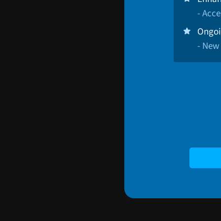
- Acce
Ongoi
- New