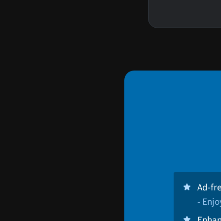
Ad-fr
- Enj
Enhan