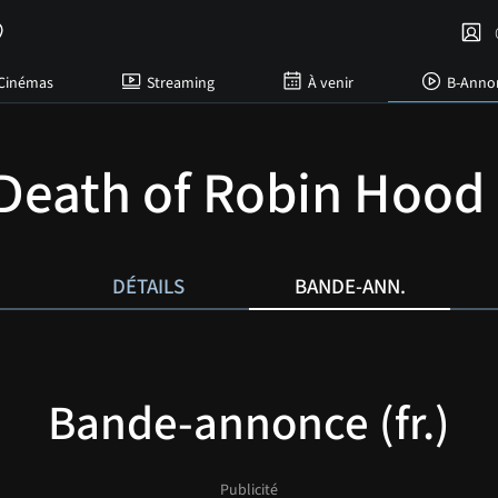
C
Cinémas
Streaming
À venir
B-Anno
Death of Robin Hood
DÉTAILS
BANDE-ANN.
Bande-annonce (fr.)