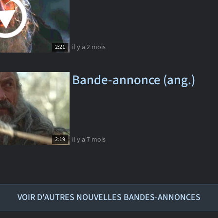
il y a 2 mois
2:21
Bande-annonce (ang.)
il y a 7 mois
2:19
VOIR D'AUTRES NOUVELLES BANDES-ANNONCES