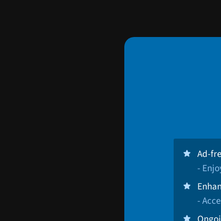
Ad-fr
- Enj
Enhan
- Acce
Ongoi