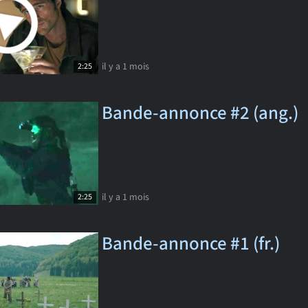
il y a 1 mois
2:25
Bande-annonce #2 (ang.)
il y a 1 mois
2:25
Bande-annonce #1 (fr.)