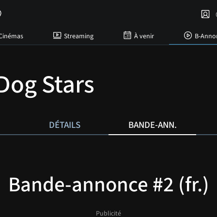
C
Cinémas
Streaming
À venir
B-Anno
Dog Stars
DÉTAILS
BANDE-ANN.
Bande-annonce #2 (fr.)