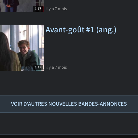
il y a 7 mois
1:17
Avant-goût #1 (ang.)
il y a 7 mois
1:17
VOIR D'AUTRES NOUVELLES BANDES-ANNONCES