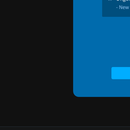
- New