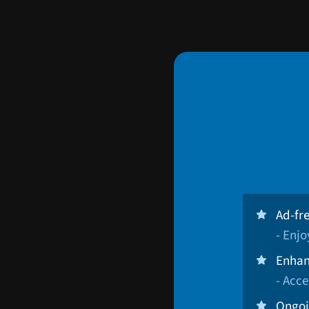
Ad-fr
- Enj
Enhan
- Acce
Ongoi