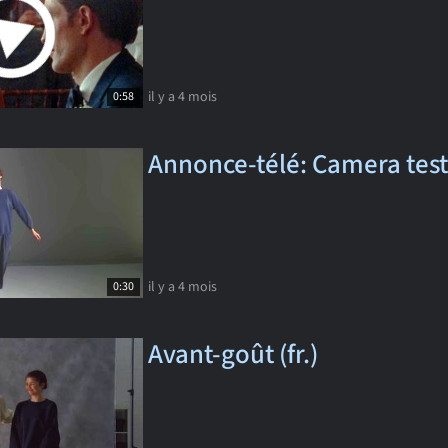
il y a 4 mois
0:58
Annonce-télé: Camera test
il y a 4 mois
0:30
Avant-goût (fr.)