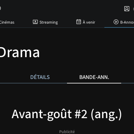
C
Cinémas
Streaming
À venir
B-Anno
 Drama
DÉTAILS
BANDE-ANN.
Avant-goût #2 (ang.)