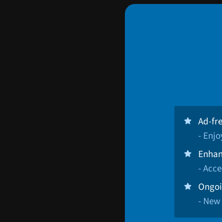
Ad-fr
- Enj
Enhan
- Acce
Ongoi
- New