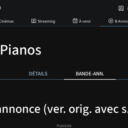
C
Cinémas
Streaming
À venir
B-Anno
Pianos
DÉTAILS
BANDE-ANN.
nonce (ver. orig. avec s.