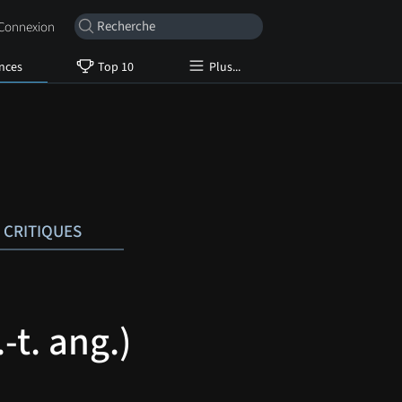
onnexion
nces
Top 10
Plus...
CRITIQUES
-t. ang.)