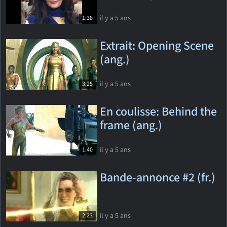
il y a 5 ans
1:38
Extrait: Opening Scene
(ang.)
il y a 5 ans
3:25
En coulisse: Behind the
frame (ang.)
il y a 5 ans
1:40
Bande-annonce #2 (fr.)
il y a 5 ans
2:23