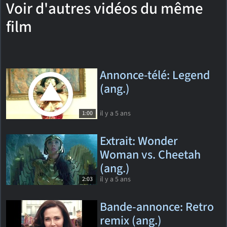
Voir d'autres vidéos du même
film
Annonce-télé: Legend
(ang.)
il y a 5 ans
1:00
Extrait: Wonder
Woman vs. Cheetah
(ang.)
il y a 5 ans
2:03
Bande-annonce: Retro
remix (ang.)