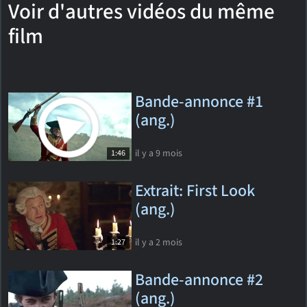
Voir d'autres vidéos du même
film
Bande-annonce #1
(ang.)
il y a 9 mois
1:46
Extrait: First Look
(ang.)
il y a 2 mois
1:27
Bande-annonce #2
(ang.)