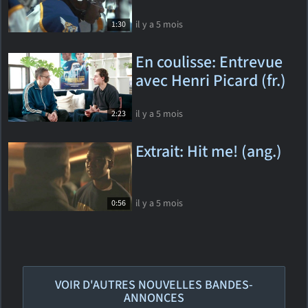
il y a 5 mois
1:30
En coulisse: Entrevue
avec Henri Picard (fr.)
il y a 5 mois
2:23
Extrait: Hit me! (ang.)
il y a 5 mois
0:56
VOIR D'AUTRES NOUVELLES BANDES-
ANNONCES