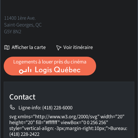
11400 1ère Ave.
Saint-Georges, QC
G5Y 8N2
Afficher la carte
Voir itinéraire
Logements à louer près du cinéma
Contact
Ligne-info: (418) 228-6000
svg xmlns="http://www.w3.org/2000/svg" width="20"
height="20" fill="#ffffff" viewBox="0 0 256 256"
style="vertical-align: -3px;margin-right:10px;">
Bureau:
(418) 228-2422