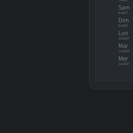
7 AOÛT
Sam
8 AOÛT
Dim
9 AOÛT
Lun
10 AOÛT
Mar
11 AOÛT
Mer
12 AOÛT