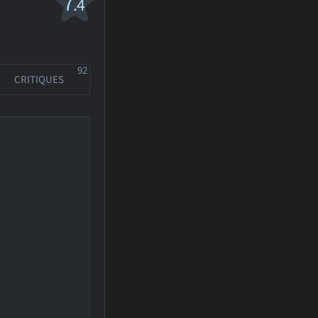
7
.4
92
CRITIQUES