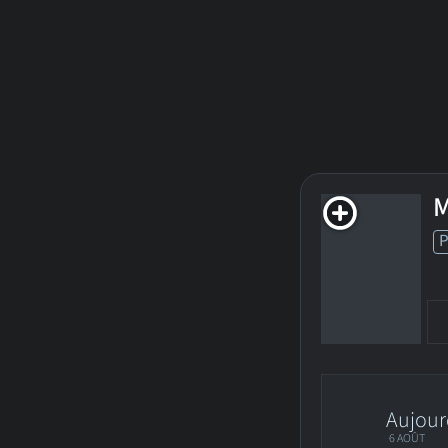
M
Aujour
6 AOÛT