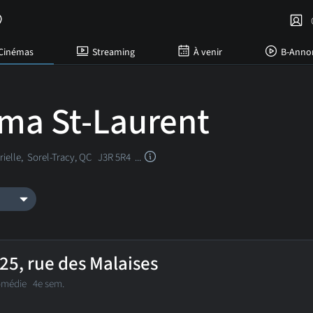
C
Cinémas
Streaming
À venir
B-Anno
ma St‑Laurent
rielle,
Sorel-Tracy, QC
J3R 5R4 ...
25, rue des Malaises
omédie
4e sem.