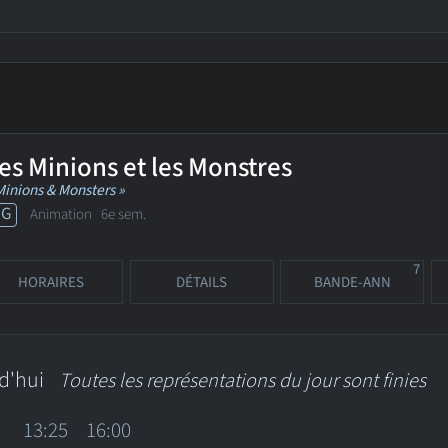
es Minions et les Monstres
Minions & Monsters »
PG
Animation
6e sem.
7
HORAIRES
DÉTAILS
BANDE-ANN
d'hui
Toutes les représentations du jour sont finies
13:25
16:00