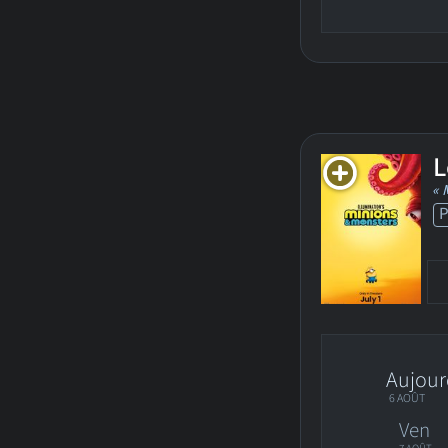
L
« 
Aujour
6 AOÛT
Ven