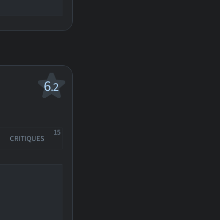
6
.2
15
CRITIQUES