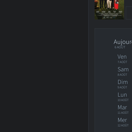
Aujour
6 AOÛT
Ven
7 AOÛT
Sam
8 AOÛT
Dim
9 AOÛT
Lun
10 AOÛT
Mar
11 AOÛT
Mer
12 AOÛT