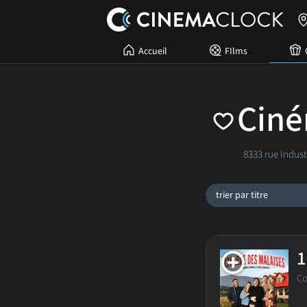
Accueil
FIlms
Ciné
8333 rue Indust
trier par titre
1
C