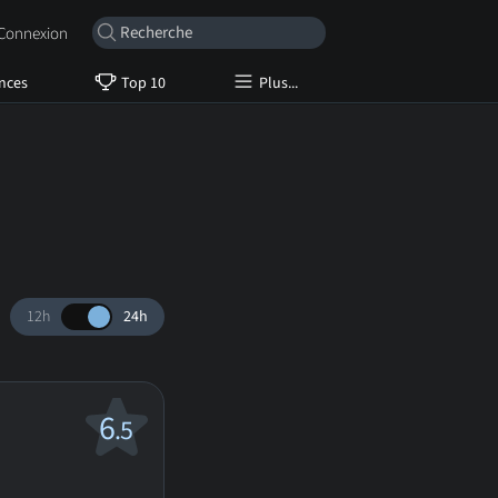
onnexion
nces
Top 10
Plus...
12h
24h
6
.5