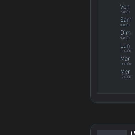
Ven
7 AOÛT
Sam
8 AOÛT
Dim
9 AOÛT
Lun
10 AOÛT
Mar
11 AOÛT
Mer
12 AOÛT
L