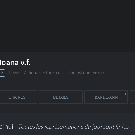
oana v.f.
PG
1h55m Action/aventure musical fantastique
5e sem.
7
HORAIRES
DÉTAILS
BANDE-ANN
d'hui
Toutes les représentations du jour sont finies