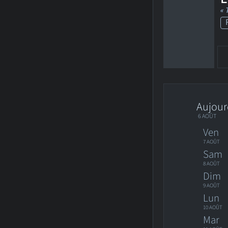
« 
Aujour
6 AOÛT
Ven
7 AOÛT
Sam
8 AOÛT
Dim
9 AOÛT
Lun
10 AOÛT
Mar