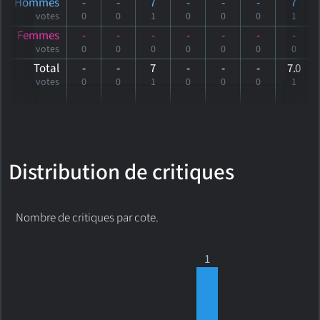
Hommes
-
-
7
-
-
-
7
votes
0
0
1
0
0
0
1
Femmes
-
-
-
-
-
-
-
votes
0
0
0
0
0
0
0
Total
-
-
7
-
-
-
7
.0
votes
0
0
1
0
0
0
1
Distribution de critiques
Nombre de critiques par cote.
1