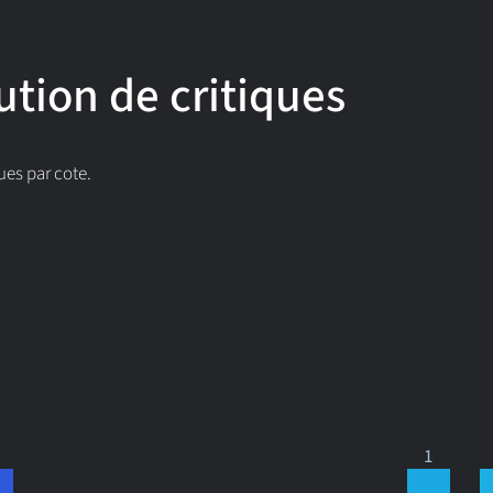
ution de critiques
ues par cote.
1