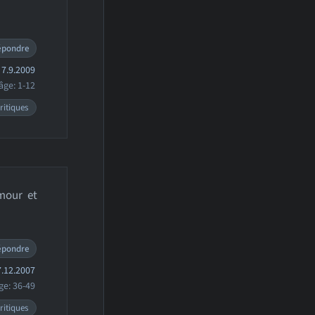
épondre
7.9.2009
âge: 1-12
ritiques
umour et
épondre
.12.2007
ge: 36-49
ritiques