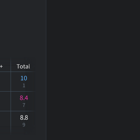
+
Total
10
1
8.4
7
8
.8
9