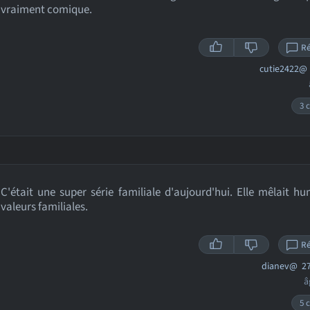
vraiment comique.
R
cutie2422@
3 c
C'était une super série familiale d'aujourd'hui. Elle mêlait h
valeurs familiales.
R
dianev@
27
â
5 c