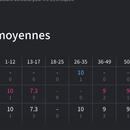
 moyennes
1-12
13-17
18-25
26-35
36-49
50
-
-
-
10
-
-
0
0
0
1
0
0
10
7.3
-
-
9
9
1
3
0
0
2
1
10
7.3
-
10
9
9
1
3
0
1
2
1