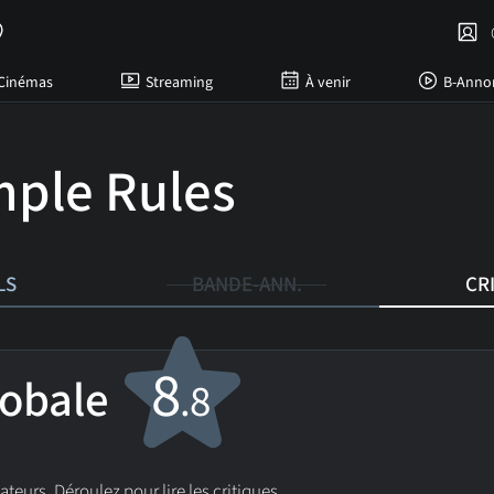
C
Cinémas
Streaming
À venir
B-Anno
mple Rules
LS
BANDE-ANN.
CR
8
lobale
.8
sateurs. Déroulez pour lire les critiques.