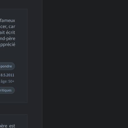
u fameux
cer, car
it écrit
and-père
apprécié
épondre
8.5.2011
âge: 50+
ritiques
père est