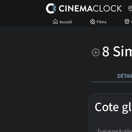
Accueil
FIlms
8 Si
DÉTAI
Cote g
Évalué par 9 utili