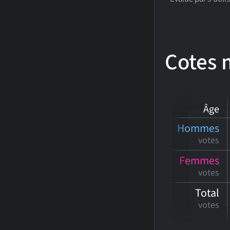
Cotes
Âge
Hommes
votes
Femmes
votes
Total
votes