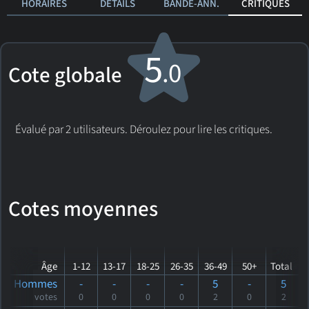
HORAIRES
DÉTAILS
BANDE-ANN.
CRITIQUES
5
.0
Cote globale
Évalué par 2 utilisateurs. Déroulez pour lire les critiques.
Cotes moyennes
Âge
1-12
13-17
18-25
26-35
36-49
50+
Total
Hommes
-
-
-
-
5
-
5
votes
0
0
0
0
2
0
2