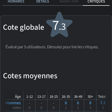
HORAIRES
DÉTAILS
BANDE-ANN.
CRITIQUES
7
.3
Cote globale
Évalué par 3 utilisateurs. Déroulez pour lire les critiques.
Cotes moyennes
Âge
1-12
13-17
18-25
26-35
36-49
50+
Total
Hommes
-
-
-
8
6
8
7.3
votes
0
0
0
1
1
1
3