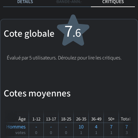
DÉTAILS
BANDE-ANN.
CRITIQUES
7
.6
Cote globale
Évalué par 5 utilisateurs. Déroulez pour lire les critiques.
Cotes moyennes
Âge
1-12
13-17
18-25
26-35
36-49
50+
Total
Hommes
-
-
-
10
4
7
7
votes
0
0
0
1
1
1
3