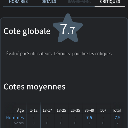
HORAIRES
DÉTAILS
BANDE-ANN.
CRITIQUES
7
.7
Cote globale
Évalué par 3 utilisateurs. Déroulez pour lire les critiques.
Cotes moyennes
Âge
1-12
13-17
18-25
26-35
36-49
50+
Total
Hommes
-
-
-
-
7.5
-
7.5
votes
0
0
0
0
2
0
2