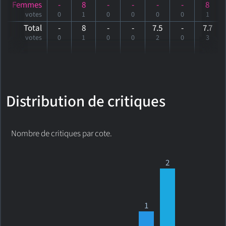
Femmes
-
8
-
-
-
-
8
votes
0
1
0
0
0
0
1
Total
-
8
-
-
7.5
-
7
.7
votes
0
1
0
0
2
0
3
Distribution de critiques
Nombre de critiques par cote.
2
1