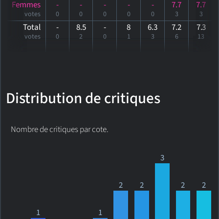
Femmes
-
-
-
-
-
7.7
7.7
votes
0
0
0
0
0
3
3
Total
-
8.5
-
8
6.3
7.2
7
.3
votes
0
2
0
1
3
6
13
Distribution de critiques
Nombre de critiques par cote.
3
2
2
2
2
1
1