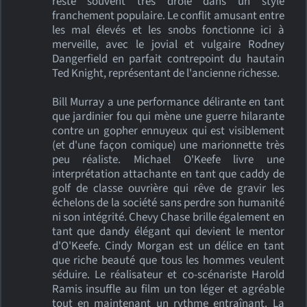
reste souvent très drôle dans un style
franchement populaire. Le conflit amusant entre
les mal élevés et les snobs fonctionne ici à
merveille, avec le jovial et vulgaire Rodney
Dangerfield en parfait contrepoint du hautain
Ted Knight, représentant de l'ancienne richesse.
Bill Murray a une performance délirante en tant
que jardinier fou qui mène une guerre hilarante
contre un gopher ennuyeux qui est visiblement
(et d'une façon comique) une marionnette très
peu réaliste. Michael O'Keefe livre une
interprétation attachante en tant que caddy de
golf de classe ouvrière qui rêve de gravir les
échelons de la société sans perdre son humanité
ni son intégrité. Chevy Chase brille également en
tant que dandy élégant qui devient le mentor
d'O'Keefe. Cindy Morgan est un délice en tant
que riche beauté que tous les hommes veulent
séduire. Le réalisateur et co-scénariste Harold
Ramis insuffle au film un ton léger et agréable
tout en maintenant un rythme entraînant. La