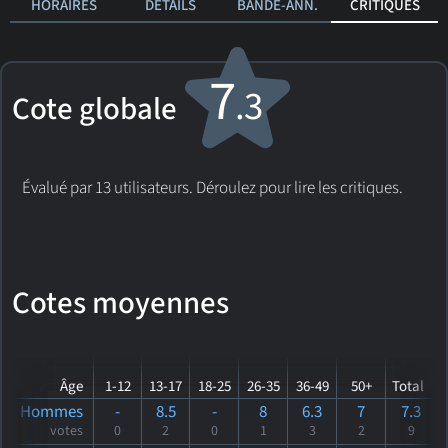
HORAIRES
DÉTAILS
BANDE-ANN.
CRITIQUES
7
.3
Cote globale
Évalué par 13 utilisateurs. Déroulez pour lire les critiques.
Cotes moyennes
Âge
1-12
13-17
18-25
26-35
36-49
50+
Total
Hommes
-
8.5
-
8
6.3
7
7.3
votes
0
2
0
1
3
2
9