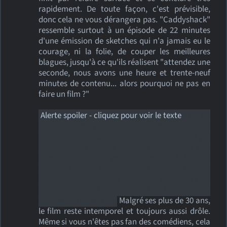
rapidement. De toute façon, c'est prévisible,
donc cela ne vous dérangera pas. "Caddyshack"
ressemble surtout à un épisode de 22 minutes
d'une émission de sketches qui n'a jamais eu le
courage, ni la folie, de couper les meilleures
blagues, jusqu'à ce qu'ils réalisent "attendez une
seconde, nous avons une heure et trente-neuf
minutes de contenu... alors pourquoi ne pas en
faire un film ?"
Alerte spoiler - cliquez pour voir le texte
C'est un
bon mélange de slapstick et d'humour de stand-
up, les blagues sont crues et marquantes, il y a
beaucoup de nudité, quelqu'un confond une
barre chocolatée avec une crotte, Bill Murray
mord la tête d'un lapin explosif, Rodney
Dangerfield regarde la télévision depuis le plus
grand sac de golf du monde et le méchant reçoit
ce qu'il mérite à la fin.
Malgré ses plus de 30 ans,
le film reste intemporel et toujours aussi drôle.
Même si vous n'êtes pas fan des comédiens, cela