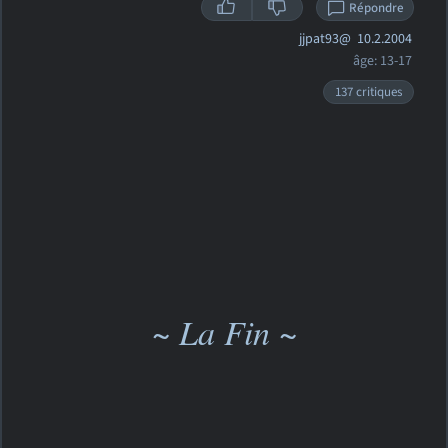
Répondre
jjpat93@
10.2.2004
âge: 13-17
137 critiques
~ La Fin ~