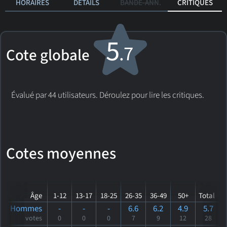
HORAIRES
DÉTAILS
BANDE-ANN.
CRITIQUES
5
.7
Cote globale
Évalué par 44 utilisateurs. Déroulez pour lire les critiques.
Cotes moyennes
Âge
1-12
13-17
18-25
26-35
36-49
50+
Total
Hommes
-
-
-
6.6
6.2
4.9
5.7
votes
0
0
0
7
9
12
28