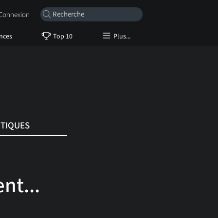
onnexion
nces
Top 10
Plus...
ITIQUES
nt...