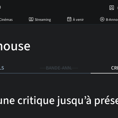
C
Cinémas
Streaming
À venir
B-Anno
house
LS
BANDE-ANN.
CR
ne critique jusqu’à prése