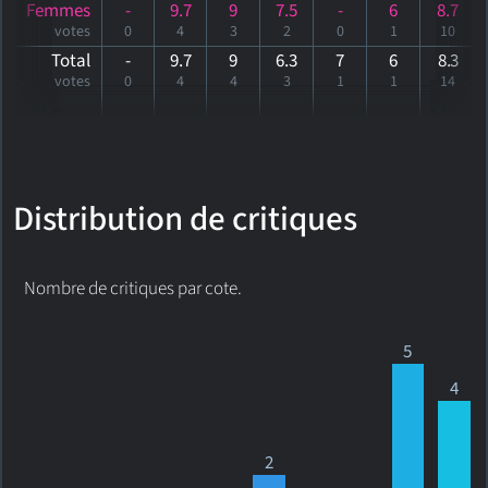
Femmes
-
9.7
9
7.5
-
6
8.7
votes
0
4
3
2
0
1
10
Total
-
9.7
9
6.3
7
6
8
.3
votes
0
4
4
3
1
1
14
Distribution de critiques
Nombre de critiques par cote.
5
4
2