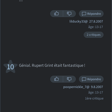
!!!
Répondre
lilducky33@
27.8.2007
âge: 13-17
2 critiques
10
Génial. Rupert Grint était fantastique !
Répondre
poopernickle_7@
9.8.2007
âge: 13-17
1ère critique