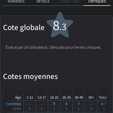
HORAIRES
DÉTAILS
BANDE-ANN.
CRITIQUES
8
.3
Cote globale
Évalué par 14 utilisateurs. Déroulez pour lire les critiques.
Cotes moyennes
Âge
1-12
13-17
18-25
26-35
36-49
50+
Total
Hommes
-
-
9
4
7
-
6.7
votes
0
0
1
1
1
0
3