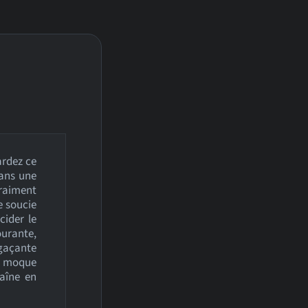
ardez ce
dans une
raiment
e soucie
cider le
urante,
agaçante
e moque
aîne en