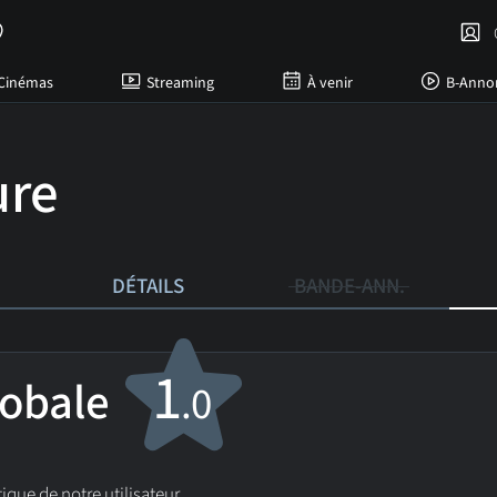
C
Cinémas
Streaming
À venir
B-Anno
ure
DÉTAILS
BANDE-ANN.
1
lobale
.0
ique de notre utilisateur.