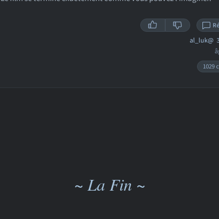
R
al_luk@
3
â
1029 c
~ La Fin ~