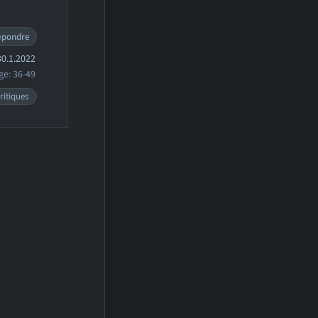
épondre
0.1.2022
ge: 36-49
ritiques