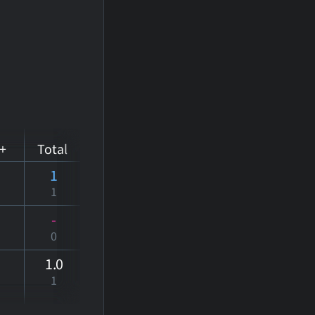
+
Total
1
1
-
0
1
.0
1