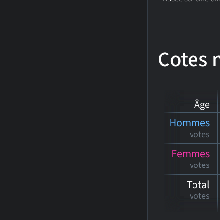
Cotes
Âge
Hommes
votes
Femmes
votes
Total
votes