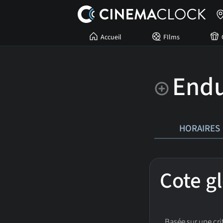
Accueil
FIlms
End
HORAIRES
Cote g
Basée sur une crit