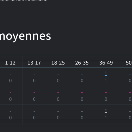
 moyennes
1-12
13-17
18-25
26-35
36-49
50
-
-
-
-
1
-
0
0
0
0
1
0
-
-
-
-
-
-
0
0
0
0
0
0
-
-
-
-
1
-
0
0
0
0
1
0