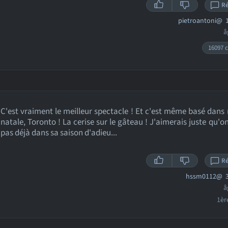
R
pietroantoni@
1
â
16097 c
C'est vraiment le meilleur spectacle ! Et c'est même basé dans 
natale, Toronto ! La cerise sur le gâteau ! J'aimerais juste qu'on
pas déjà dans sa saison d'adieu...
R
hssm0112@
3
â
1èr