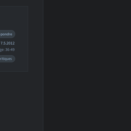
épondre
7.5.2012
ge: 36-49
ritiques