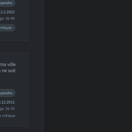
épondre
2.2.2022
ge: 36-49
ritiques
ma ville
 ne soit
épondre
.12.2012
ge: 26-35
e critique