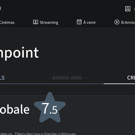
C
Cinémas
Streaming
À venir
B-Anno
hpoint
LS
BANDE-ANN.
CR
7
lobale
.5
sateurs. Déroulez pour lire les critiques.