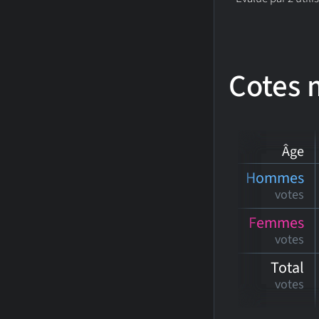
Cotes
Âge
Hommes
votes
Femmes
votes
Total
votes