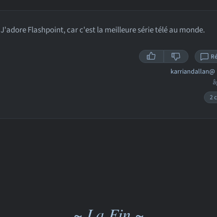
J'adore Flashpoint, car c'est la meilleure série télé au monde.
R
karriandallan@
â
2 c
~ La Fin ~