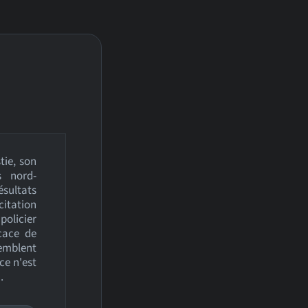
tie, son
s nord-
sultats
itation
policier
icace de
emblent
ce n'est
.