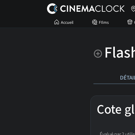
Accueil
FIlms
Flas
DÉTAI
Cote g
Évalué par 2 utili