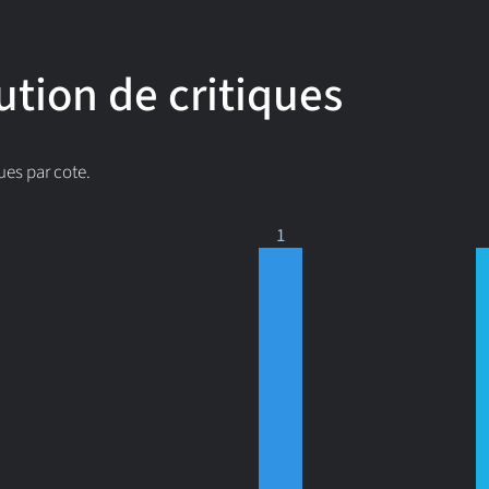
ution de critiques
ues par cote.
1