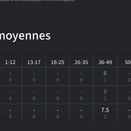
 moyennes
1-12
13-17
18-25
26-35
36-49
50
-
-
-
-
6
-
0
0
0
0
1
0
-
-
-
-
9
-
0
0
0
0
1
0
-
-
-
-
7.5
-
0
0
0
0
2
0