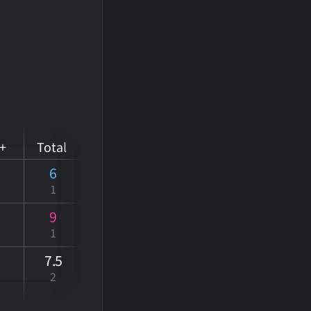
+
Total
6
1
9
1
7
.5
2