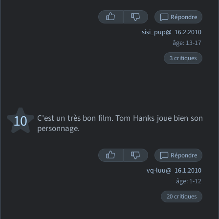
Répondre
sisi_pup@
16.2.2010
âge: 13-17
3 critiques
10
C'est un très bon film. Tom Hanks joue bien son
personnage.
Répondre
vq-luu@
16.1.2010
âge: 1-12
20 critiques