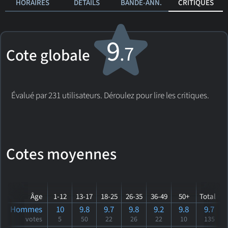
HORAIRES
DÉTAILS
BANDE-ANN.
CRITIQUES
9
.7
Cote globale
Évalué par 231 utilisateurs. Déroulez pour lire les critiques.
Cotes moyennes
Âge
1-12
13-17
18-25
26-35
36-49
50+
Total
Hommes
10
9.8
9.7
9.8
9.2
9.8
9.7
votes
5
50
22
26
22
10
135