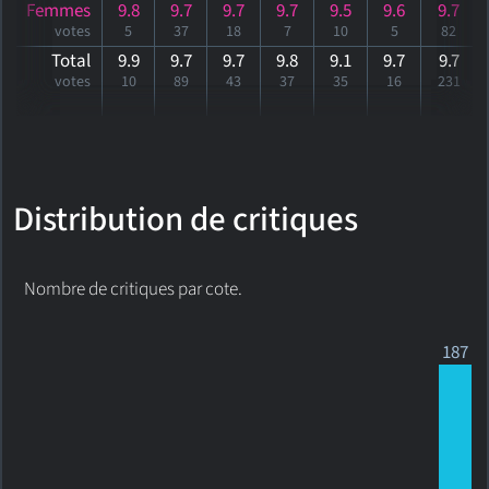
Femmes
9.8
9.7
9.7
9.7
9.5
9.6
9.7
votes
5
37
18
7
10
5
82
Total
9.9
9.7
9.7
9.8
9.1
9.7
9
.7
votes
10
89
43
37
35
16
231
Distribution de critiques
Nombre de critiques par cote.
187