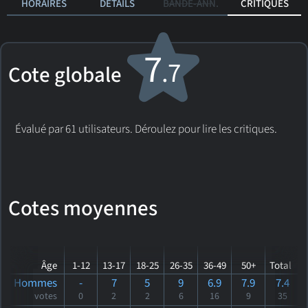
HORAIRES
DÉTAILS
BANDE-ANN.
CRITIQUES
7
.7
Cote globale
Évalué par 61 utilisateurs. Déroulez pour lire les critiques.
Cotes moyennes
Âge
1-12
13-17
18-25
26-35
36-49
50+
Total
Hommes
-
7
5
9
6.9
7.9
7.4
votes
0
2
2
6
16
9
35